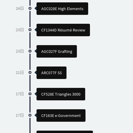
24日
AGC028E High Elements
23日
CF1344D Résumé Review
23日
AGC027F Grafting
21日
ARC077F SS
17日
CF528E Triangles 3000
17日
CF163E e-Government