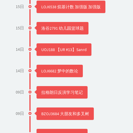
15日
LOJ6538 烷基计数 加强版 加强版
15日
洛谷2791 幼儿园篮球题
14日
UOJ188 【UR #13】Sanrd
14日
LOJ6682 梦中的数论
09日
拉格朗日反演学习笔记
09日
BZOJ3684 大朋友和多叉树