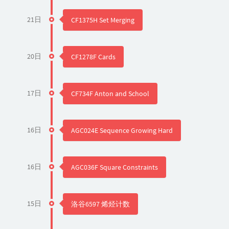
21日
CF1375H Set Merging
20日
CF1278F Cards
17日
CF734F Anton and School
16日
AGC024E Sequence Growing Hard
16日
AGC036F Square Constraints
15日
洛谷6597 烯烃计数