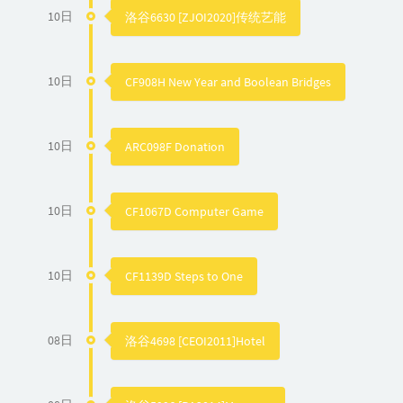
10日
洛谷6630 [ZJOI2020]传统艺能
10日
CF908H New Year and Boolean Bridges
10日
ARC098F Donation
10日
CF1067D Computer Game
10日
CF1139D Steps to One
08日
洛谷4698 [CEOI2011]Hotel