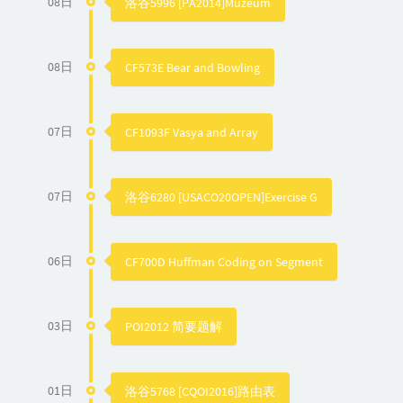
08日
洛谷5996 [PA2014]Muzeum
08日
CF573E Bear and Bowling
07日
CF1093F Vasya and Array
07日
洛谷6280 [USACO20OPEN]Exercise G
06日
CF700D Huffman Coding on Segment
03日
POI2012 简要题解
01日
洛谷5768 [CQOI2016]路由表