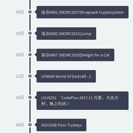
26日
洛谷6962 [NEERC2017]Knapsack Cryptosystem
25日
洛谷6982 [NEERC2015]Jump
25日
洛谷6967 [NEERC2016]Delight for a Cat
21日
CF464D World of Darkraft - 2
19日
LOJ6252 「CodePlus 2017 11 月赛」大吉大
利，晚上吃鸡！
18日
AGC016E Poor Turkeys