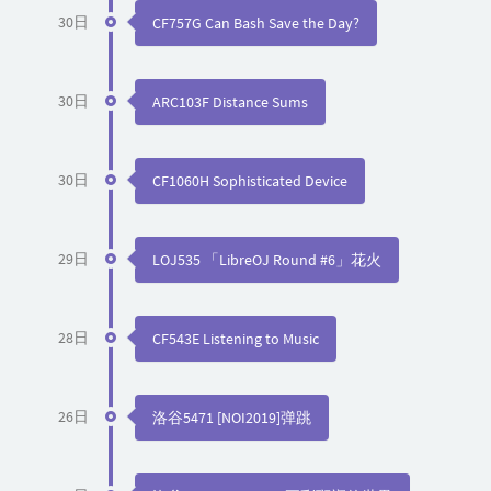
30日
CF757G Can Bash Save the Day?
30日
ARC103F Distance Sums
30日
CF1060H Sophisticated Device
29日
LOJ535 「LibreOJ Round #6」花火
28日
CF543E Listening to Music
26日
洛谷5471 [NOI2019]弹跳