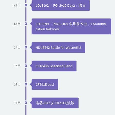
22日
LOJ3192 「ROI 2019 Day2」课桌
13日
LOJ3399 「2020-2021 集训队作业」Communi
cation Network
07日
HDU6842 Battle for Wosneth2
06日
CF1043G Speckled Band
04日
CF891E Lust
01日
洛谷2612 [ZJOI2012]波浪