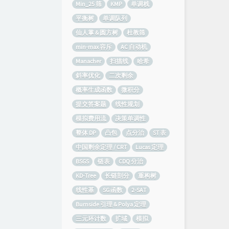
Min_25 筛
KMP
单调栈
平衡树
单调队列
仙人掌 & 圆方树
杜教筛
min-max 容斥
AC 自动机
Manacher
扫描线
哈希
斜率优化
二次剩余
概率生成函数
微积分
提交答案题
线性规划
模拟费用流
决策单调性
整体 DP
凸包
点分治
ST 表
中国剩余定理 / CRT
Lucas 定理
BSGS
链表
CDQ 分治
KD-Tree
长链剖分
重构树
线性基
SG 函数
2-SAT
Burnside 引理 & Polya 定理
三元环计数
扩域
模拟