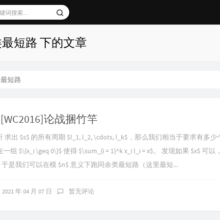
类最短路 下的文章
类最短路
 [WC2016]论战捆竹竿
析 求出 $s$ 的所有周期 $l_1, l_2, \cdots, l_k$，那么我们相当于要求有多少个 $x
一组 $\{x_i \geq 0\}$ 使得 $\sum_{i = 1}^k x_i l_i = x$。 发现如果 $x$ 可以
，于是我们可以在模 $n$ 意义下跑同余类最短路（这里最短...
2021 年 04 月 07 日
暂无评论