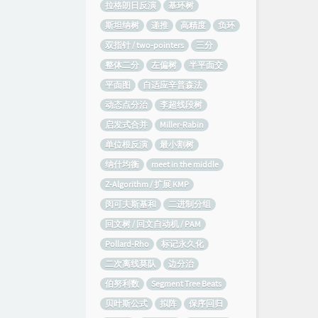
拉格朗日反演
基环树
斯坦纳树
递推
高精度
负环
双指针 / two-pointers
三分
整体二分
左偏树
半平面交
平面图
自适应辛普森法
动态点分治
李超线段树
启发式合并
Miller-Rabin
单位根反演
最小割树
纳什均衡
meet in the middle
Z-Algorithm / 扩展 KMP
闵可夫斯基和
二进制分组
回文树 / 回文自动机 / PAM
Pollard-Rho
标记永久化
二次离线莫队
边分治
伯努利数
Segment Tree Beats
贝叶斯公式
拟阵
保序回归