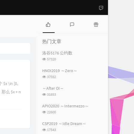
热
最
随
门
新
机
热门文章
文
评
文
章
论
章
洛谷5176 公约数
浏
57320
览
次
HNOI2019 ～Zero～
数:
浏
37592
览
 \in [0,
次
～After OI～
，那么 $x + n
数:
浏
31853
览
次
APIO2020 ～Intermezzo～
数:
浏
22600
览
次
CSP2019 ～Idle Dream～
数:
浏
17543