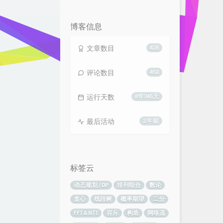
览
次
数:
博客信息
文章数目
428
评论数目
450
运行天数
8年345天
最后活动
2 年前
标签云
动态规划 / DP
排列组合
数论
贪心
线段树
概率期望
二分
FFT & NTT
容斥
构造
网络流