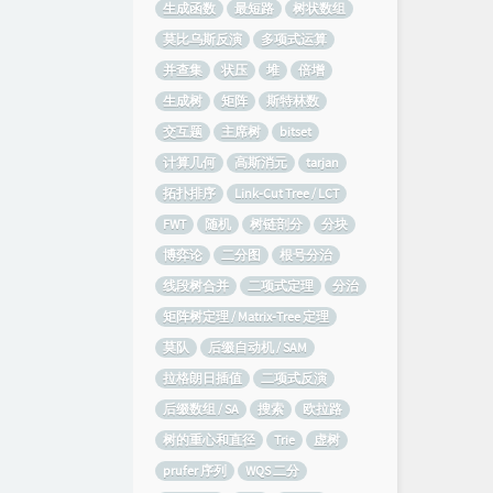
生成函数
最短路
树状数组
莫比乌斯反演
多项式运算
并查集
状压
堆
倍增
生成树
矩阵
斯特林数
交互题
主席树
bitset
计算几何
高斯消元
tarjan
拓扑排序
Link-Cut Tree / LCT
FWT
随机
树链剖分
分块
博弈论
二分图
根号分治
线段树合并
二项式定理
分治
矩阵树定理 / Matrix-Tree 定理
莫队
后缀自动机 / SAM
拉格朗日插值
二项式反演
后缀数组 / SA
搜索
欧拉路
树的重心和直径
Trie
虚树
prufer 序列
WQS 二分