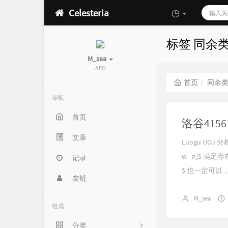
Celesteria
标签 同余
M_sea
AFO
首页
同余
导航
首页
洛谷4156
文章
Luogu UOJ 分
w - n]$ 满足存在
记录
$ 也一定可以
友链
M_sea
组成
分类