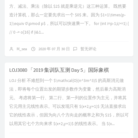
方、减法、乘法（除以 $2$ 就是乘逆元）这三种运算。 既然要
造计算机，那么一定要先求出一个 $0$ 来。因为 $1+1\times(p-
1)\equiv 0\pmod p$，所以可以快速乘一下。 for (int i=p-1;i;>=1) {
// 0 -> o[16] if (i&1...
M_sea
2020 年 07 月 30 日
暂无评论
LOJ3080 「2019 集训队互测 Day 5」国际象棋
LOJ 分析 不难想到一个 $\mathcal{O}(n^3m^3)$ 的高斯消元做
法，即将每个位置出发的期望步数作为变量，然后暴力高斯消
元。 考虑将第一行、第二行、第一列的位置作为主元，并将其
它元用主元线性表示。可以发现只有 $(x+2,y+1)$ 无法直接求出
它的线性表示，但因为向八个方向走的概率之和为 $1$，所以可
以用其它七个方向来求 $(x+2,y+1)$ 的线性表示。 当 $(x...