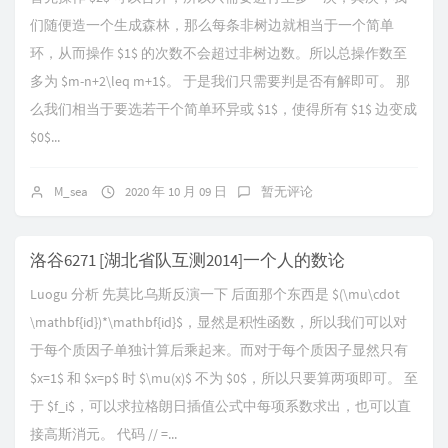
们随便造一个生成森林，那么每条非树边就相当于一个简单
环，从而操作 $1$ 的次数不会超过非树边数。所以总操作数至
多为 $m-n+2\leq m+1$。 于是我们只需要判是否有解即可。 那
么我们相当于要选若干个简单环异或 $1$，使得所有 $1$ 边变成
$0$...
M_sea
2020 年 10 月 09 日
暂无评论
洛谷6271 [湖北省队互测2014]一个人的数论
Luogu 分析 先莫比乌斯反演一下 后面那个东西是 $(\mu\cdot
\mathbf{id})*\mathbf{id}$，显然是积性函数，所以我们可以对
于每个质因子单独计算后乘起来。而对于每个质因子显然只有
$x=1$ 和 $x=p$ 时 $\mu(x)$ 不为 $0$，所以只要算两项即可。 至
于 $f_i$，可以求拉格朗日插值公式中每项系数求出，也可以直
接高斯消元。 代码 // =...