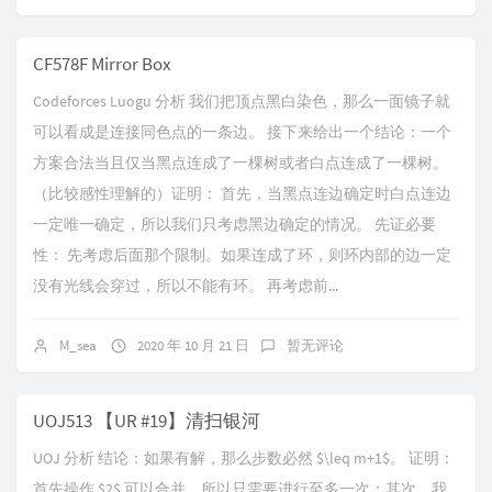
CF578F Mirror Box
Codeforces Luogu 分析 我们把顶点黑白染色，那么一面镜子就
可以看成是连接同色点的一条边。 接下来给出一个结论：一个
方案合法当且仅当黑点连成了一棵树或者白点连成了一棵树。
（比较感性理解的）证明： 首先，当黑点连边确定时白点连边
一定唯一确定，所以我们只考虑黑边确定的情况。 先证必要
性： 先考虑后面那个限制。如果连成了环，则环内部的边一定
没有光线会穿过，所以不能有环。 再考虑前...
M_sea
2020 年 10 月 21 日
暂无评论
UOJ513 【UR #19】清扫银河
UOJ 分析 结论：如果有解，那么步数必然 $\leq m+1$。 证明：
首先操作 $2$ 可以合并，所以只需要进行至多一次；其次，我