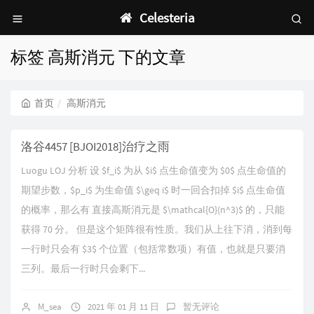
Celesteria
标签 高斯消元 下的文章
首页
高斯消元
洛谷4457 [BJOI2018]治疗之雨
Luogu LOJ 分析 设 $f_i$ 为从 $i$ 点生命值变为 $0$ 点生命值的
期望步数，$p_i$ 为生命值 $\geq i$ 时一回合扣掉 $i$ 点生命值
的概率，那么有 直接高斯消元是 $\mathcal{O}(n^3)$ 的，只能
获得 70 分。 但是这个矩阵很有性质。我们从上往下消，消到每
一行时只会有 $3$ 个位置（包括常数项）有值，也就是只要消
三列。最后一行时只会剩下...
M_sea
2021 年 01 月 11 日
暂无评论