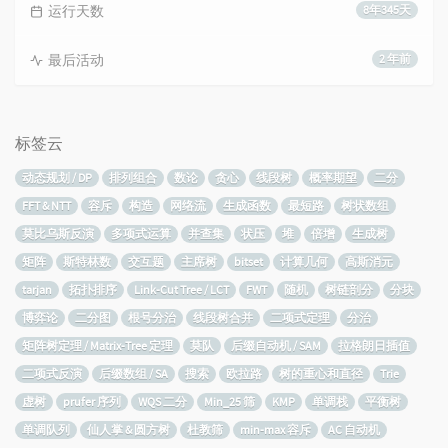
运行天数
8年345天
最后活动
2 年前
标签云
动态规划 / DP
排列组合
数论
贪心
线段树
概率期望
二分
FFT & NTT
容斥
构造
网络流
生成函数
最短路
树状数组
莫比乌斯反演
多项式运算
并查集
状压
堆
倍增
生成树
矩阵
斯特林数
交互题
主席树
bitset
计算几何
高斯消元
tarjan
拓扑排序
Link-Cut Tree / LCT
FWT
随机
树链剖分
分块
博弈论
二分图
根号分治
线段树合并
二项式定理
分治
矩阵树定理 / Matrix-Tree 定理
莫队
后缀自动机 / SAM
拉格朗日插值
二项式反演
后缀数组 / SA
搜索
欧拉路
树的重心和直径
Trie
虚树
prufer 序列
WQS 二分
Min_25 筛
KMP
单调栈
平衡树
单调队列
仙人掌 & 圆方树
杜教筛
min-max 容斥
AC 自动机