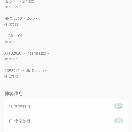
洛谷5176 公约数
浏
57329
览
次
HNOI2019 ～Zero～
数:
浏
37593
览
次
～After OI～
数:
浏
31861
览
次
APIO2020 ～Intermezzo～
数:
浏
22601
览
次
CSP2019 ～Idle Dream～
数:
浏
17543
览
次
数:
博客信息
文章数目
428
评论数目
450