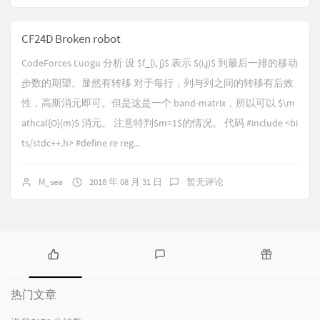
CF24D Broken robot
CodeForces Luogu 分析 设 $f_{i, j}$ 表示 $(i,j)$ 到最后一排的移动
步数的期望。显然有转移 对于每行，列与列之间的转移有后效
性，高斯消元即可。但是这是一个 band-matrix，所以可以 $\m
athcal{O}(m)$ 消元。 注意特判$m=1$的情况。 代码 #include <bi
ts/stdc++.h> #define re reg...
M_sea
2018 年 08 月 31 日
暂无评论
热
最
随
门
新
机
热门文章
文
评
文
章
论
章