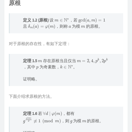
原根
m
∈
N
∗
gcd
(
a
,
m
)
=
1
定义 1.2 (原根)
设
，若
δ
m
(
a
)
=
φ
(
m
)
a
m
且
，则称
为模
的原根。
对于原根的存在性，有如下定理：
m
m
=
2
4
p
k
2
p
k
,
,
,
定理 1.5
存在原根当且仅当
p
k
∈
N
∗
，其中
为奇素数，
。
证明略。
下面介绍求原根的方法。
∀
d
∣
φ
(
m
)
定理 1.6
若
，都有
g
φ
(
m
)
d
≢
1
(
mod
m
)
g
m
，则
为模
的原根。