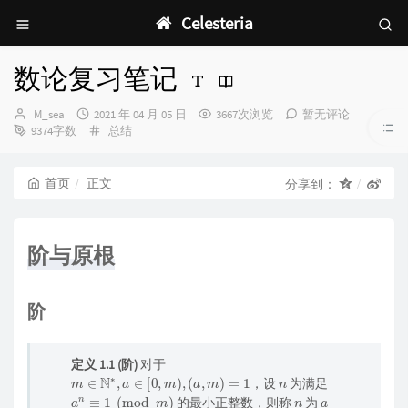
Celesteria
数论复习笔记
博
发
M_sea
2021 年 04 月 05 日
3667次浏览
暂无评论
主：
布
分
9374字数
总结
时
类：
间：
首页
正文
分享到：
阶与原根
阶
定义 1.1 (阶)
对于
m
∈
N
∗
,
a
∈
[
0
,
m
)
,
(
a
,
m
)
=
1
n
，设
为满足
a
n
≡
1
(
mod
m
)
n
a
的最小正整数，则称
为