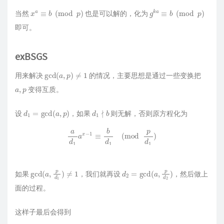
x
a
≡
b
(
mod
p
)
g
k
a
≡
b
(
mod
p
)
当然
也是可以解的，化为
即可。
exBSGS
gcd
(
a
,
p
)
≠
1
用来解决
的情况，主要思想是通过一些变换把
a
,
p
变得互质。
d
1
=
gcd
(
a
,
p
)
d
b
1
∤
设
，如果
则无解，否则原方程化为
a
d
1
a
x
−
1
≡
b
d
1
(
mod
p
d
1
)
gcd
(
a
,
p
d
1
)
≠
1
d
2
=
gcd
(
a
,
p
d
2
)
如果
，我们就再设
，然后做上
面的过程。
这样子最后会得到