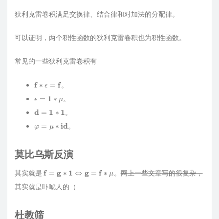
狄利克雷卷积满足交换律、结合律和对加法的分配律。
可以证明，两个积性函数的狄利克雷卷积也为积性函数。
常见的一些狄利克雷卷积有
f
∗
ϵ
=
f
。
ϵ
=
1
∗
μ
。
d
=
1
∗
1
。
φ
=
μ
∗
i
d
。
莫比乌斯反演
f
=
g
∗
1
⇔
g
=
f
∗
μ
其实就是
。
网上一些文章写的很复杂，
其实就是吓唬人的（
杜教筛