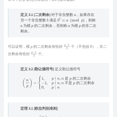
a
定义 3.1 (二次剩余)
对于非负整数
，如果存在
b
b
2
≡
a
(
mod
p
)
另一个非负整数
满足
，则称
a
p
a
p
为模
的二次剩余，否则称
为模
的非二次
剩余。
p
p
2
−
1
0
可以证明，模
的二次剩余有恰好
个（不包括
），非二
p
2
−
1
次剩余有恰好
个。
定义 3.2 (勒让德符号)
定义勒让德符号
(
n
p
)
=
{
1
,
p
∤
不是
n
,
n
p
是
的二次剩余
p
的二次剩余
0
,
p
∣
−
n
1
,
p
∤
n
,
n
是
的
二
次
剩
余
不
是
的
二
次
剩
余
定理 3.1 (欧拉判别准则)
(
n
p
)
≡
n
p
−
1
2
(
mod
p
)