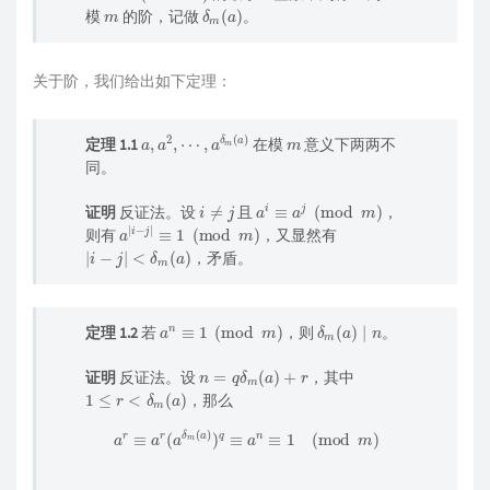
m
δ
(
a
m
)
模
的阶，记做
。
关于阶，我们给出如下定理：
a
,
a
2
,
⋯
,
a
δ
m
(
a
)
m
定理 1.1
在模
意义下两两不
同。
i
≠
j
a
i
≡
a
j
(
mod
m
)
证明
反证法。设
且
，
a
|
i
−
j
|
≡
1
(
mod
m
)
则有
，又显然有
|
i
−
j
|
<
δ
m
(
a
)
，矛盾。
a
n
≡
1
(
mod
m
)
δ
m
(
a
)
∣
n
定理 1.2
若
，则
。
n
=
q
δ
m
(
a
)
+
r
证明
反证法。设
，其中
1
≤
r
<
δ
m
(
a
)
，那么
a
r
≡
a
r
(
a
δ
m
(
a
)
)
q
≡
a
n
≡
1
(
mod
m
)
δ
(
a
m
)
r
=
0