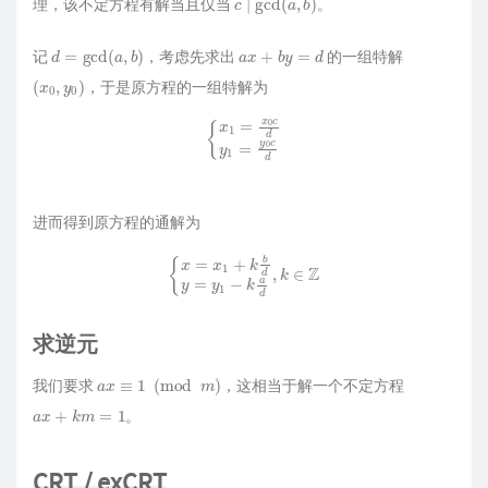
理，该不定方程有解当且仅当
。
d
=
gcd
(
a
,
b
)
a
x
+
b
y
=
d
记
，考虑先求出
的一组特解
(
x
0
,
y
0
)
，于是原方程的一组特解为
{
x
1
=
x
0
c
d
y
1
=
y
0
c
d
进而得到原方程的通解为
{
x
=
x
1
+
k
b
d
y
=
y
1
−
k
a
d
,
k
∈
Z
求逆元
a
x
≡
1
(
mod
m
)
我们要求
，这相当于解一个不定方程
a
x
+
k
m
=
1
。
CRT / exCRT