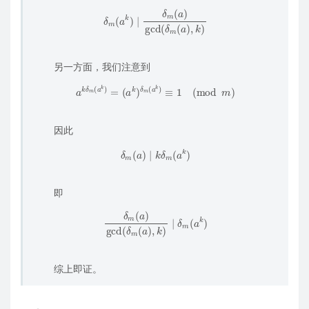
δ
m
(
a
k
)
∣
δ
m
(
a
)
gcd
(
δ
m
(
a
)
,
k
)
另一方面，我们注意到
a
k
δ
m
(
a
k
)
=
(
a
k
)
δ
m
(
a
k
)
≡
1
(
mod
m
)
因此
δ
m
(
a
)
∣
k
δ
m
(
a
k
)
即
δ
m
(
a
)
gcd
(
δ
m
(
a
)
,
k
)
∣
δ
m
(
a
k
)
综上即证。