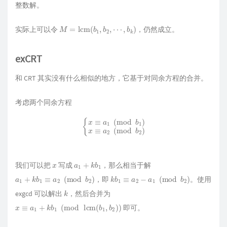
整数解。
M
=
lcm
(
b
1
,
b
2
,
⋯
,
b
k
)
实际上可以令
，仍然成立。
exCRT
和 CRT 其实没有什么相似的地方，它基于对同余方程的合并。
考虑两个同余方程
{
x
≡
a
1
(
mod
b
1
)
x
≡
a
2
(
mod
b
2
)
x
a
1
+
k
b
1
我们可以把
写成
，那么相当于解
a
1
+
k
b
1
≡
a
2
(
mod
b
2
)
k
b
1
≡
a
2
−
a
1
(
mod
b
2
)
，即
。使用
k
exgcd 可以解出
，然后合并为
x
≡
a
1
+
k
b
1
(
mod
lcm
(
b
1
,
b
2
)
)
即可。