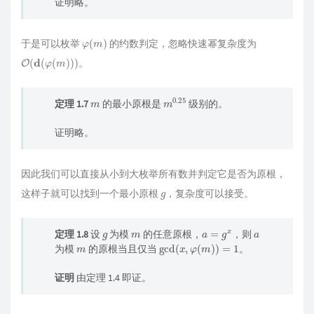
证明略。
φ
(
m
)
于是可以枚举
的约数判定，忽略快速幂复杂度为
O
(
d
(
φ
(
m
)
)
)
。
m
m
0.25
定理 1.7
的最小原根是
级别的。
证明略。
因此我们可以直接从小到大枚举所有数并判定它是否为原根，
g
这样子就可以找到一个最小原根
，复杂度可以接受。
g
m
a
=
g
x
a
定理 1.8
设
为模
的任意原根，
，则
m
gcd
(
x
,
φ
(
m
)
)
=
1
为模
的原根当且仅当
。
证明
由定理 1.4 即证。
φ
(
m
)