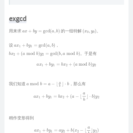
exgcd
a
x
+
b
y
=
gcd
(
a
,
b
)
(
x
0
,
y
0
)
用来求
的一组特解
。
a
x
1
+
b
y
1
=
gcd
(
a
,
b
)
设
，
b
x
2
+
(
a
mod
b
)
y
2
=
gcd
(
b
,
a
mod
b
)
。于是有
a
x
1
+
b
y
1
=
b
x
2
+
(
a
mod
b
)
y
2
a
mod
b
=
a
−
⌊
a
b
⌋
⋅
b
我们知道
，那么有
a
x
1
+
b
y
1
=
b
x
2
+
(
a
−
⌊
a
b
⌋
⋅
b
)
y
2
稍作变形得到
a
x
1
+
b
y
1
=
a
y
2
+
b
(
x
2
−
⌊
a
b
⌋
y
2
)