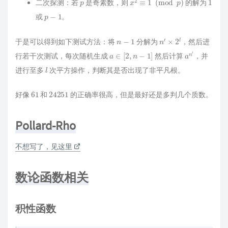
二次探测：若
是奇素数，则
的解为
p
−
1
或
。
n
−
1
n
′
×
2
l
于是可以得到如下测试方法：将
分解为
，然后进
a
∈
[
2
,
n
−
1
]
a
n
′
行若干次测试，每次随机生成
然后计算
，并
l
进行至多
次平方操作，判断其是否出现了非平凡根。
61
24251
好像
和
的正确率很高，但是最好还是多判几个质数。
Pollard-Rho
不想写了，见这里
数论函数相关
积性函数