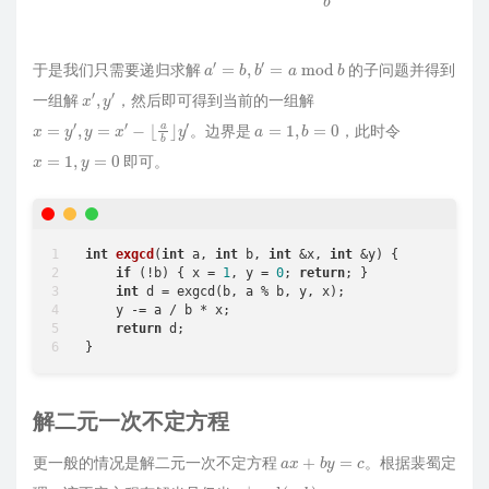
a
′
=
b
,
b
′
=
a
mod
b
于是我们只需要递归求解
的子问题并得到
x
′
,
y
′
一组解
，然后即可得到当前的一组解
x
=
y
′
,
y
=
x
′
−
⌊
a
b
⌋
y
′
a
=
1
,
b
=
0
。边界是
，此时令
x
=
1
,
y
=
0
即可。
int
exgcd
(
int
 a, 
int
 b, 
int
 &x, 
int
 &y)
{

if
 (!b) { x = 
1
, y = 
0
; 
return
; }

int
 d = exgcd(b, a % b, y, x);

    y -= a / b * x;

return
 d;

}
解二元一次不定方程
a
x
+
b
y
=
c
更一般的情况是解二元一次不定方程
。根据裴蜀定
c
∣
gcd
(
a
,
b
)