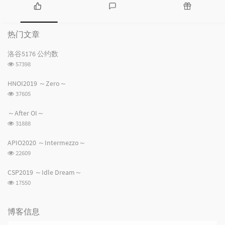
热
最
随
门
新
机
热门文章
文
评
文
章
论
章
洛谷5176 公约数
浏
57398
览
次
HNOI2019 ～Zero～
数:
浏
37605
览
次
～After OI～
数:
浏
31888
览
次
APIO2020 ～Intermezzo～
数:
浏
22609
览
次
CSP2019 ～Idle Dream～
数:
浏
17550
览
次
数:
博客信息