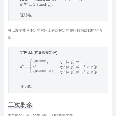
a
φ
(
p
)
≡
1
(
mod
p
)
。
证明略。
可以发现费马小定理实际上是欧拉定理在模数为质数时的情
况。
定理 2.3 (扩展欧拉定理)
(
a
p
b
)
≡
a
{
b
a
mod
b
mod
φ
(
φ
p
(
)
p
+
φ
)
,
gcd
(
p
)
,
gcd
(
a
,
p
(
)
a
=
,
1
p
a
)
b
≠
,
1
gcd
,
b
≥
(
φ
a
(
,
p
p
)
)
(
≠
mod
1
,
b
<
p
φ
)
证明略。
二次剩余
p
本节中的
若无特殊说明，则均指奇素数。