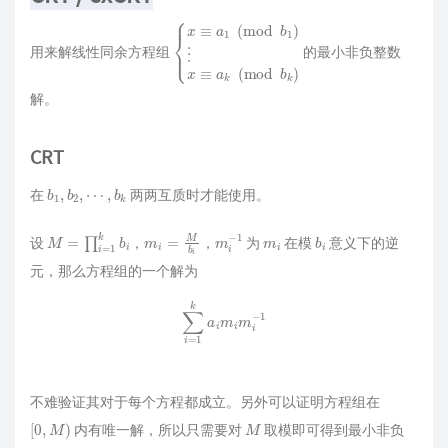
{
a
x
k
≡
(
mod
a
1
(
mod
b
k
)
b
1
)
⋮
x
≡
用来解线性同余方程组
的最小非负整数
解。
CRT
b
1
,
b
2
,
⋯
,
b
k
在
两两互质时才能使用。
M
=
∏
i
=
1
k
b
i
m
i
=
M
b
i
m
−
1
i
m
i
b
i
设
，
，
为
在模
意义下的逆
元，那么方程组的一个解为
∑
i
=
1
k
a
i
m
i
m
i
−
1
不难验证其对于每个方程都成立。另外可以证明方程组在
[
0
,
M
)
M
内有唯一解，所以只需要对
取模即可得到最小非负