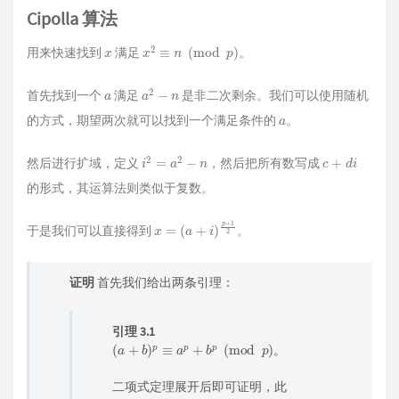
Cipolla 算法
x
x
2
≡
n
(
mod
p
)
用来快速找到
满足
。
a
a
2
−
n
首先找到一个
满足
是非二次剩余。我们可以使用随机
a
的方式，期望两次就可以找到一个满足条件的
。
i
2
=
a
2
−
n
c
+
d
i
然后进行扩域，定义
，然后把所有数写成
的形式，其运算法则类似于复数。
x
=
(
a
+
i
)
p
+
1
2
于是我们可以直接得到
。
证明
首先我们给出两条引理：
引理 3.1
(
a
+
b
)
p
≡
a
p
+
b
p
(
mod
p
)
。
二项式定理展开后即可证明，此