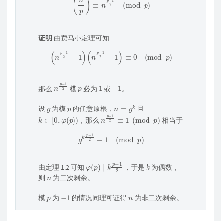
证明
由费马小定理可知
(
n
p
−
1
2
−
1
)
(
n
p
−
1
2
+
1
)
≡
0
(
mod
p
)
n
−
1
p
2
p
1
−
1
那么
模
必为
或
。
g
p
n
=
g
k
设
为模
的任意原根，
且
k
∈
[
0
,
φ
(
p
)
)
n
p
−
1
2
≡
1
(
mod
p
)
，那么 ​
相当于
g
k
p
−
1
2
≡
1
(
mod
p
)
φ
(
p
)
∣
k
p
−
1
2
k
由定理 1.2 可知
，于是
为偶数，
n
则
为二次剩余。
p
−
1
n
模
为
的情况同理可证得
为非二次剩余。