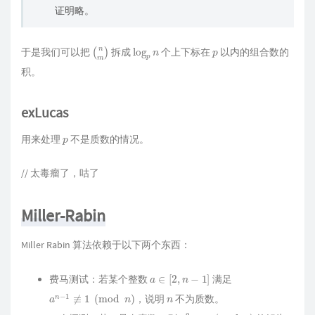
证明略。
(
m
n
)
log
p
n
p
于是我们可以把
拆成
个上下标在
以内的组合数的
积。
exLucas
p
用来处理
不是质数的情况。
// 太毒瘤了，咕了
Miller-Rabin
Miller Rabin 算法依赖于以下两个东西：
a
∈
[
2
,
n
−
1
]
费马测试：若某个整数
满足
a
n
−
1
≢
1
(
mod
n
)
n
，说明
不为质数。
p
x
2
≡
1
(
mod
p
)
1