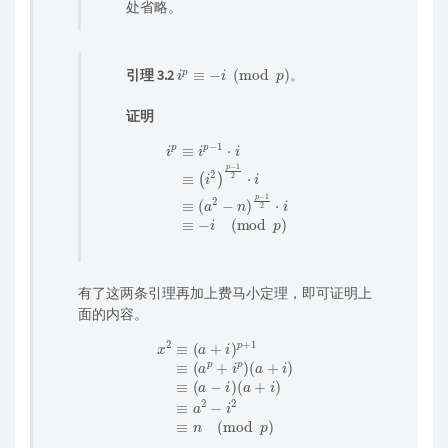
处省略。
i
p
≡
−
i
(
mod
p
)
引理 3.2
。
证明
i
p
≡
i
p
−
1
−
⋅
1
i
2
≡
⋅
(
i
i
2
≡
)
−
p
i
−
(
mod
1
2
⋅
i
p
≡
)
(
a
2
−
n
)
p
有了这两条引理再加上费马小定理，即可证明上
面的内容。
x
2
≡
(
a
+
i
)
p
+
1
≡
(
a
p
+
i
p
(
)
mod
(
a
+
i
p
)
≡
)
(
a
−
i
)
(
a
+
i
)
≡
a
2
−
i
2
≡
n