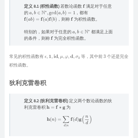
f
定义 8.1 (积性函数)
若数论函数
满足对于任意
a
,
b
∈
N
∗
,
gcd
(
a
,
b
)
=
1
的
，都有
f
(
a
b
)
=
f
(
a
)
f
(
b
)
f
，则称
为积性函数。
a
,
b
∈
N
∗
特别的，如果对于任意的
都满足上面
f
的条件，则称
为完全积性函数。
ϵ
,
1
,
i
d
,
μ
,
φ
,
d
,
σ
k
3
常见的积性函数有
等，其中前
个还是完全
积性函数。
狄利克雷卷积
定义 8.2 (狄利克雷卷积)
定义两个数论函数的狄
h
=
f
∗
g
利克雷卷积
为
h
(
n
)
=
∑
d
∣
n
f
(
d
)
g
(
n
d
)