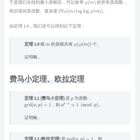
于是我们在找到最小原根后，可以枚举
的所有质因数，
O
(
φ
(
m
)
log
log
φ
(
m
)
)
然后筛掉其倍数。复杂度
。
由定理 1.4，我们还可以得到以下定理：
m
φ
(
φ
(
m
)
)
定理 1.9
模
的原根共有
个。
证明略。
费马小定理、欧拉定理
p
定理 2.1 (费马小定理)
若
为质数，
gcd
(
a
,
p
)
=
1
a
p
−
1
≡
1
(
mod
p
)
，则
。
证明略。
gcd
(
a
,
p
)
=
1
定理 2.2 (欧拉定理)
若
，则