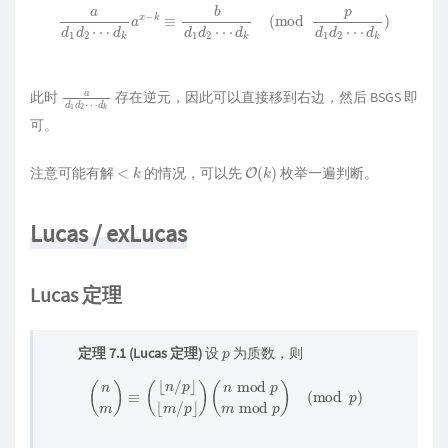
a
d
1
d
2
⋯
d
k
a
x
−
k
≡
b
d
1
d
2
⋯
d
k
(
mod
p
d
1
d
2
⋯
d
k
)
a
d
d
k
1
d
2
⋯
此时
存在逆元，因此可以直接移到右边，然后 BSGS 即
可。
<
k
O
(
k
)
注意可能有解
的情况，可以先
枚举一遍判断。
Lucas / exLucas
Lucas 定理
p
定理 7.1 (Lucas 定理)
设
为质数，则
(
n
m
)
≡
(
⌊
n
/
p
⌋
⌊
m
/
p
⌋
)
(
n
mod
p
m
mod
p
)
(
mod
p
)