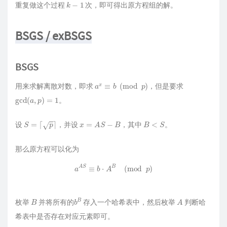
k
−
1
重复做这个过程
次，即可得出原方程组的解。
BSGS / exBSGS
BSGS
a
x
≡
b
(
mod
p
)
用来求解离散对数，即求
，但是要求
gcd
(
a
,
p
)
=
1
。
S
=
⌈
p
⌉
x
=
A
S
−
B
B
<
S
设
，并设
，其中
。
那么原方程可以化为
a
A
S
≡
b
⋅
A
B
(
mod
p
)
B
b
B
A
枚举
并将所有的
存入一个哈希表中，然后枚举
判断哈
希表中是否存在对应元素即可。