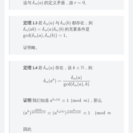
这与
的定义矛盾，故
。
δ
(
a
m
)
δ
(
b
m
)
定理 1.3
若
与
都存在，则
δ
m
(
a
b
)
=
δ
m
(
a
)
δ
m
(
b
)
的充要条件是
gcd
(
δ
m
(
a
)
,
δ
m
(
b
)
)
=
1
。
证明略。
δ
(
a
m
)
k
∈
N
定理 1.4
若
存在，设
，则
δ
m
(
a
k
)
=
δ
m
(
a
)
gcd
(
δ
m
(
a
)
,
k
)
a
δ
m
(
a
)
≡
1
(
mod
m
)
证明
我们知道
，那么
(
a
k
)
δ
m
(
a
)
gcd
(
δ
m
k
(
)
a
≡
)
1
,
(
k
mod
)
≡
(
a
m
δ
m
)
(
a
)
)
k
gcd
(
δ
m
(
a
)
,
因此