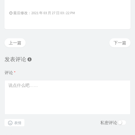
void
PolyInv
(
int
 *F, 
int
 *G, 
int
 n)
{

static
int
 A[N], B[N];

最后修改：2021 年 03 月 27 日 03 : 22 PM
if
 (n == 
1
) { G[
0
] = qpow(F[
0
], mod - 
2
); 
re
        PolyInv(F, G, n >> 
1
);

for
 (
int
 i = 
0
; i < n; ++i) A[i] = F[i], B[i]
int
 lim = NTT_init(n << 
1
);

        NTT(A, lim, 
1
), NTT(B, lim, 
1
);

for
 (
int
 i = 
0
; i < lim; ++i) A[i] = 
1l
l * A[
上一篇
下一篇
        NTT(A, lim, 
-1
);

for
 (
int
 i = 
0
; i < n; ++i) G[i] = (
2l
l * G[i
for
 (
int
 i = 
0
; i < lim; ++i) A[i] = B[i] = 
发表评论
    }

}

评论
*
void
Newton
(
int
 *F, 
int
 n)
{

static
int
 F0[N], A[N], B[N], X[N], Y[N], iY[N];

    F[
0
] = 
1
;

for
 (
int
 lim = 
2
; lim <= n; lim <<= 
1
) {

for
 (
int
 i = 
0
; i < lim; ++i) F0[i] = F[i];

for
 (
int
 i = 
0
; i < lim; i += 
2
) A[i] = F[i 
for
 (
int
 i = 
0
; i < lim; i += 
3
) B[i] = F[i 
        Poly::NTT_init(lim << 
1
);

        Poly::NTT(F0, lim << 
1
, 
1
), Poly::NTT(A, lim
私密评论
表情
for
 (
int
 i = 
0
; i < lim << 
1
; ++i)

            X[i] = (
1l
l * F0[i] * F0[i] % mod * F0[i