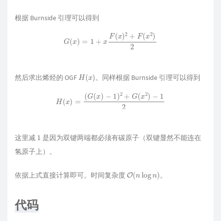
根据 Burnside 引理可以得到
G
(
x
)
=
1
+
x
F
(
x
)
2
+
F
(
x
2
)
2
H
(
x
)
然后求出烯烃的 OGF
。同样根据 Burnside 引理可以得到
H
(
x
)
=
(
G
(
x
)
−
1
)
2
+
G
(
x
2
)
−
1
2
1
这里减
是因为双键两端都必须有碳原子（双键显然不能连在
氢原子上）。
O
(
n
log
n
)
依据上式直接计算即可。时间复杂度
。
代码