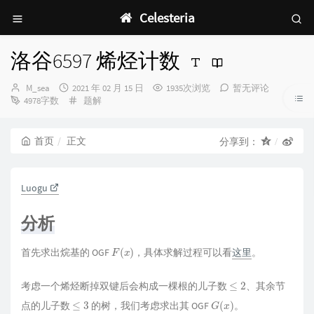
Celesteria
洛谷6597 烯烃计数
博
发
M_sea
2021 年 02 月 15 日
1935次浏览
暂无评论
主：
布
分
4978字数
题解
时
类：
间：
首页
正文
分享到：
Luogu
分析
F
(
x
)
首先求出烷基的 OGF
，具体求解过程可以看
这里
。
≤
2
考虑一个烯烃断掉双键后会构成一棵根的儿子数
、其余节
≤
3
G
(
x
)
点的儿子数
的树，我们考虑求出其 OGF
。