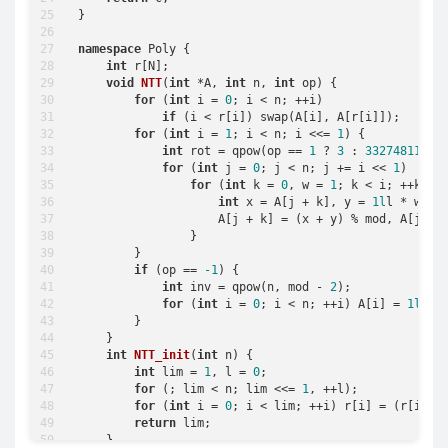
}

namespace
 Poly {

int
 r[N];

void
NTT
(
int
 *A, 
int
 n, 
int
 op)
{

for
 (
int
 i = 
0
; i < n; ++i)

if
 (i < r[i]) swap(A[i], A[r[i]]);

for
 (
int
 i = 
1
; i < n; i <<= 
1
) {

int
 rot = qpow(op == 
1
 ? 
3
 : 
332748118
, 
for
 (
int
 j = 
0
; j < n; j += i << 
1
)

for
 (
int
 k = 
0
, w = 
1
; k < i; ++k, w
int
 x = A[j + k], y = 
1l
l * w * A
                    A[j + k] = (x + y) % mod, A[j + k
                }

        }

if
 (op == 
-1
) {

int
 inv = qpow(n, mod - 
2
);

for
 (
int
 i = 
0
; i < n; ++i) A[i] = 
1l
l * 
        }

    }

int
NTT_init
(
int
 n)
{

int
 lim = 
1
, l = 
0
;

for
 (; lim < n; lim <<= 
1
, ++l);

for
 (
int
 i = 
0
; i < lim; ++i) r[i] = (r[i >>
return
 lim;

    }
