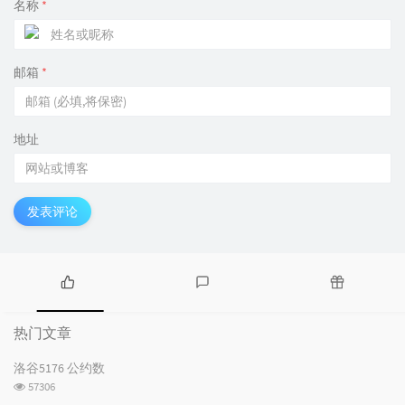
        Poly::NTT(X, lim << 
1
, 
-1
), Poly::NTT(F0, li
名称
*
for
 (
int
 i = 
0
; i < lim; ++i) X[i] = (X[i] +
for
 (
int
 i = lim - 
1
; i; --i) X[i] = X[i - 
1
]
        X[
0
] = 
6
;

for
 (
int
 i = 
0
; i < lim; ++i) X[i] = (X[i] +
邮箱
*
        Poly::NTT(F0, lim << 
1
, 
1
);

for
 (
int
 i = 
0
; i < lim << 
1
; ++i) Y[i] = 
3l
        Poly::NTT(Y, lim << 
1
, 
-1
), Poly::NTT(F0, li
for
 (
int
 i = 
0
; i < lim; ++i) Y[i] = (Y[i] +
地址
for
 (
int
 i = lim - 
1
; i ; --i) Y[i] = Y[i - 
        Y[
0
] = mod - 
6
;

for
 (
int
 i = lim; i < lim << 
1
; ++i) X[i] = 
        Poly::PolyInv(Y, iY, lim);

发表评论
        Poly::NTT_init(lim << 
1
);

        Poly::NTT(X, lim << 
1
, 
1
), Poly::NTT(iY, lim
for
 (
int
 i = 
0
; i < lim << 
1
; ++i) X[i] = 
1l
        Poly::NTT(X, lim << 
1
, 
-1
);

for
 (
int
 i = 
0
; i < lim; ++i) F[i] = (F0[i] -
热
最
随
for
 (
int
 i = 
0
; i < lim << 
1
; ++i) F0[i] = A
门
新
机
    }

热门文章
文
}

评
文
章
论
章
洛谷5176 公约数
int
 F[N], G[N], H[N];

浏
57306
览
int
main
()
{
