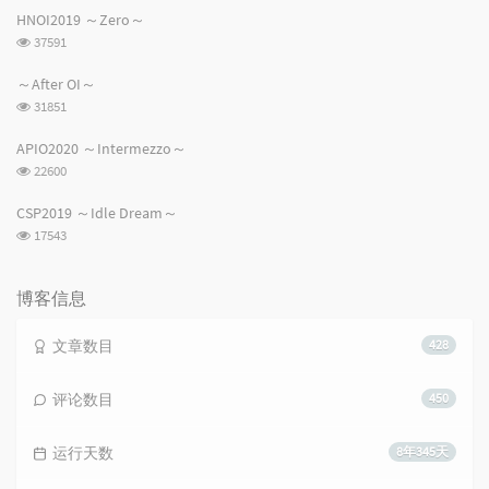
次
int
 n = read(), lim = 
1
;

HNOI2019 ～Zero～
数:
for
 (; lim <= n; lim <<= 
1
);

浏
37591
    Newton(F, lim);

览
次
～After OI～
    Poly::NTT_init(lim << 
1
);

数:
浏
31851
    Poly::NTT(F, lim << 
1
, 
1
);

览
for
 (
int
 i = 
0
; i < lim << 
1
; ++i) G[i] = 
1l
l * F
次
    Poly::NTT(G, lim << 
1
, 
-1
), Poly::NTT(F, lim << 
APIO2020 ～Intermezzo～
数:
for
 (
int
 i = 
0
; i < lim; i += 
2
) G[i] = (G[i] + 
浏
22600
for
 (
int
 i = 
0
; i < lim; ++i) G[i] = 
1l
l * G[i] *
览
for
 (
int
 i = lim - 
1
; i; --i) G[i] = G[i - 
1
];

次
CSP2019 ～Idle Dream～
    G[
0
] = 
0
;

数:
浏
17543
for
 (
int
 i = lim; i < lim << 
1
; ++i) G[i] = 
0
;

览
次
    Poly::NTT(G, lim << 
1
, 
1
);

数:
for
 (
int
 i = 
0
; i < lim << 
1
; ++i) H[i] = 
1l
l * G
博客信息
    Poly::NTT(H, lim << 
1
, 
-1
), Poly::NTT(G, lim << 
for
 (
int
 i = 
0
; i < lim; i += 
2
) H[i] = (H[i] + 
文章数目
428
for
 (
int
 i = 
0
; i < lim; ++i) H[i] = 
1l
l * H[i] *
for
 (
int
 i = 
2
; i <= n; ++i) 
printf
(
"%d\n"
, H[i])
评论数目
450
return
0
;

}
运行天数
8年345天