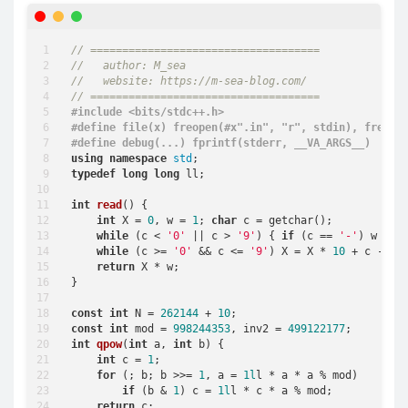
// ====================================
//   author: M_sea
//   website: https://m-sea-blog.com/
// ====================================
#
include
<bits/stdc++.h>
#
define
 file(x) freopen(#x
".in"
, 
"r"
, stdin), freope
#
define
 debug(...) fprintf(stderr, __VA_ARGS__)
using
namespace
std
typedef
long
long
 ll;

int
read
()
{

int
 X = 
0
, w = 
1
; 
char
 c = getchar();

while
 (c < 
'0'
 || c > 
'9'
) { 
if
 (c == 
'-'
) w = 
-
while
 (c >= 
'0'
 && c <= 
'9'
) X = X * 
10
 + c - 
'0
return
 X * w;

}

const
int
 N = 
262144
 + 
10
const
int
 mod = 
998244353
, inv2 = 
499122177
int
qpow
(
int
 a, 
int
 b)
{

int
 c = 
1
;

for
 (; b; b >>= 
1
, a = 
1l
l * a * a % mod)

if
 (b & 
1
) c = 
1l
l * c * a % mod;

return
 c;
